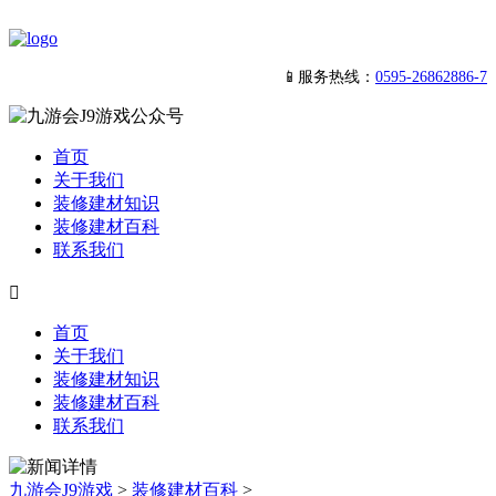
📱服务热线：
0595-26862886-7
首页
关于我们
装修建材知识
装修建材百科
联系我们

首页
关于我们
装修建材知识
装修建材百科
联系我们
九游会J9游戏
>
装修建材百科
>