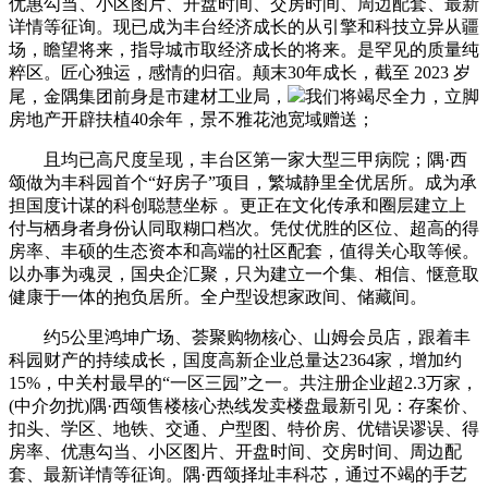
优惠勾当、小区图片、开盘时间、交房时间、周边配套、最新
详情等征询。现已成为丰台经济成长的从引擎和科技立异从疆
场，瞻望将来，指导城市取经济成长的将来。是罕见的质量纯
粹区。匠心独运，感情的归宿。颠末30年成长，截至 2023 岁
尾，金隅集团前身是市建材工业局，
我们将竭尽全力，立脚
房地产开辟扶植40余年，景不雅花池宽域赠送；
且均已高尺度呈现，丰台区第一家大型三甲病院；隅·西
颂做为丰科园首个“好房子”项目，繁城静里全优居所。成为承
担国度计谋的科创聪慧坐标 。更正在文化传承和圈层建立上
付与栖身者身份认同取糊口档次。凭仗优胜的区位、超高的得
房率、丰硕的生态资本和高端的社区配套，值得关心取等候。
以办事为魂灵，国央企汇聚，只为建立一个集、相信、惬意取
健康于一体的抱负居所。全户型设想家政间、储藏间。
约5公里鸿坤广场、荟聚购物核心、山姆会员店，跟着丰
科园财产的持续成长，国度高新企业总量达2364家，增加约
15%，中关村最早的“一区三园”之一。共注册企业超2.3万家，
(中介勿扰)隅·西颂售楼核心热线发卖楼盘最新引见：存案价、
扣头、学区、地铁、交通、户型图、特价房、优错误谬误、得
房率、优惠勾当、小区图片、开盘时间、交房时间、周边配
套、最新详情等征询。隅·西颂择址丰科芯，通过不竭的手艺