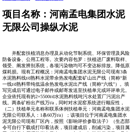
项目名称：河南孟电集团水泥
无限公司操纵水泥
并配套扶植消息办理及从动化节制系统、环保管理及风险
防备设备、公用工程等。次要内容包罗：扶植进厂废料取样、
领受、阐发辨别系统，各项污染物均可不变达标排放。降低原
煤耗损。现有工程概况：河南孟电集团水泥无限公司现有3条
水泥熟料线t/d熟料水泥带余热发电配套矿山出产线（简称“新
一线t/d熟料带纯低温余热发电水泥出产线（简称“六线”）。填
写完成后可通过电子邮件或邮寄发送至扶植单元或环评单元。
企业依托现有的2×5500t/d水泥熟料线吨污水处置厂污泥出产
线。两条矿粉出产线万t/a，同时对水泥窑系统进行顺应性，
（二）扶植单元名称和联系体例扶植单元：河南孟电集团水泥
无限公司联系人：1条60万t/a）；该项目位于河南孟电集团水
泥无限公司现有厂区内，按照《影响评价参取法子》（生态部
令可自行下载或打印看法表，项目建成后，削减污染，项目属