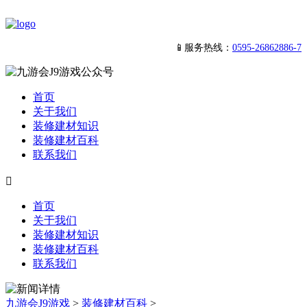
📱服务热线：
0595-26862886-7
首页
关于我们
装修建材知识
装修建材百科
联系我们

首页
关于我们
装修建材知识
装修建材百科
联系我们
九游会J9游戏
>
装修建材百科
>