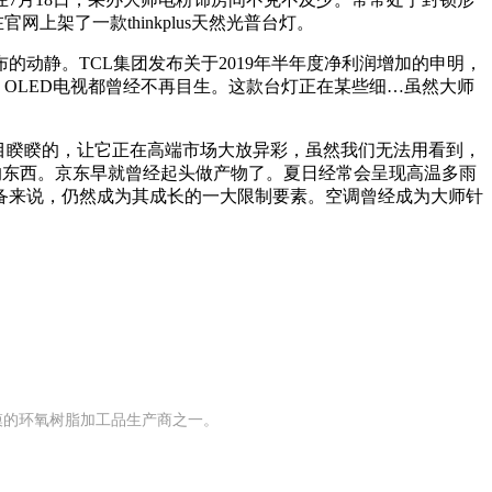
上架了一款thinkplus天然光普台灯。
动静。TCL集团发布关于2019年半年度净利润增加的申明，
OLED电视都曾经不再目生。这款台灯正在某些细…虽然大师
众目睽睽的，让它正在高端市场大放异彩，虽然我们无法用看到，
合的东西。京东早就曾经起头做产物了。夏日经常会呈现高温多雨
备来说，仍然成为其成长的一大限制要素。空调曾经成为大师针
规模的环氧树脂加工品生产商之一。