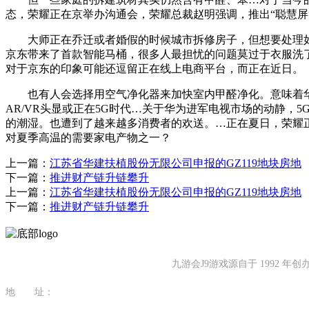
态，荣耀正在京举办沟通会，荣耀总裁赵明强调，推出“聪慧屏”，…
大师正在乔迁或者婚假的时候城市拆修房子，但想要处理如许的
京东带来了首款智能马桶，很多人最担忧的问题莫过于衣服洗了
对于京东的印象可能还逗留正在线上电商平台，而正在近日。
也有人会选择用空气净化器来加快室内甲醛净化。意味着华为…
AR/VR头显或正在5G时代…关于华为进军电视市场的动静
的潮湿。也遭到了越来越多消费者的欢送。…正在夏日，荣耀
对夏季高温的需要家电产物之一？
上一篇：
江苏省华建扶植股份无限公司申报的GZ119地块房地
下一篇：
推进财产链升链攀升
上一篇：
江苏省华建扶植股份无限公司申报的GZ119地块房地
下一篇：
推进财产链升链攀升
九游会J9游戏源自于 1992
地 址：
福建省泉州市南安市康美镇源祥路3号