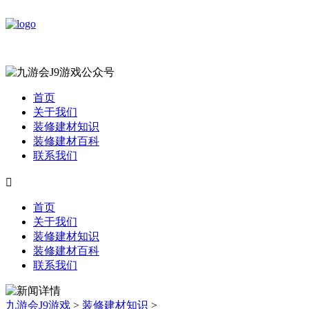
首页
关于我们
装修建材知识
装修建材百科
联系我们

首页
关于我们
装修建材知识
装修建材百科
联系我们
九游会J9游戏
>
装修建材知识
>