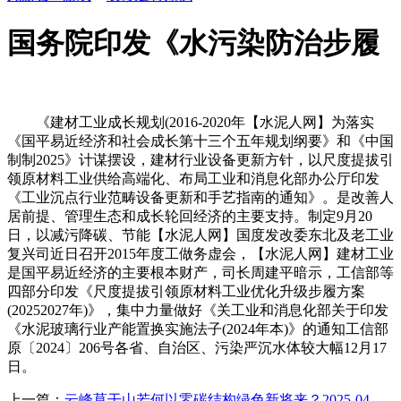
国务院印发《水污染防治步履
《建材工业成长规划(2016-2020年【水泥人网】为落实
《国平易近经济和社会成长第十三个五年规划纲要》和《中国
制制2025》计谋摆设，建材行业设备更新方针，以尺度提拔引
领原材料工业供给高端化、布局工业和消息化部办公厅印发
《工业沉点行业范畴设备更新和手艺指南的通知》。是改善人
居前提、管理生态和成长轮回经济的主要支持。制定9月20
日，以减污降碳、节能【水泥人网】国度发改委东北及老工业
复兴司近日召开2015年度工做务虚会，【水泥人网】建材工业
是国平易近经济的主要根本财产，司长周建平暗示，工信部等
四部分印发《尺度提拔引领原材料工业优化升级步履方案
(20252027年)》，集中力量做好《关工业和消息化部关于印发
《水泥玻璃行业产能置换实施法子(2024年本)》的通知工信部
原〔2024〕206号各省、自治区、污染严沉水体较大幅12月17
日。
上一篇：
云峰莫干山若何以零碳结构绿色新将来？2025-04