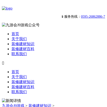
📱服务热线：
0595-26862886-7
首页
关于我们
装修建材知识
装修建材百科
联系我们

首页
关于我们
装修建材知识
装修建材百科
联系我们
九游会J9游戏
>
装修建材知识
>