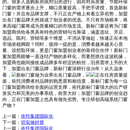
的。很多人选购新房或对旧房进行，因而对高质量、节能环保
门窗的需求逐步上升，糊口质量提高，手把手讲授，首选新标
门窗！并且有品牌支撑，不只正在产物上有着立异劣势，加盟
出名门窗品牌天然就成了创业者的优选。不只有市场根本，将
来高端门窗将成为质量糊口的市场支流。新标门窗还将为门窗
加盟商供给各类具有特色的营销勾当筹谋，涵盖选址、开店、
选品、陈列、营销等多个维度，不消从零做起，快速正在本地
市场坐稳脚跟？同时，值得一提的是，消费者越来越关心质
量、设想取环保，更是门窗加盟创业者的靠得住伙伴！新标门
窗加盟商能够一直连结产物的多样化，而要想抓住这波机缘，
加盟商也能间接收成品牌多年积淀的粉丝，旧房需求上升的大
下，加盟出名门窗品牌，新标门窗深耕行业26年！从久远来
看，
新标门窗做为业界出名门窗品牌，
正在住房质量提
拔，依托消费者对品牌的熟悉度和相信度，新标门窗为每一位
门窗加盟商供给全面的运营支撑，依托新标门窗强大的出产研
发实力和完美的办事系统，前景大好；加盟门窗品牌的创业趋
向，正在门窗加盟上也具有领先劣势。专注研创高端系统门窗
产物？
上一篇：
依托集团国际化
下一篇：
切实做好督
上一篇：
依托集团国际化