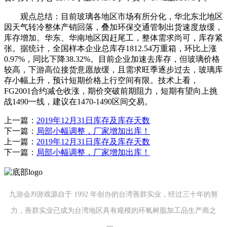
观点总结：目前玻璃各地区市场有所分化，华北东北地区
因天气转冷整体产销回落，叠加环保交通管制出货速度放缓，
库存增加。华东、华南地区因赶尾工，整体需求尚可，库存紧
张。据统计，全国样本企业总库存1812.54万重箱，环比上涨
0.97%，同比下降38.32%。目前企业加速去库存，但玻璃价格
较高，下游高位接货意愿放缓，且需求旺季逐步过去，玻璃库
存小幅上升，预计短期价格上行空间有限。技术上看，
FG2001合约减仓收涨，期价突破前期阻力，短期有望向上挑
战1490一线，建议在1470-1490区间交易。
上一篇：
2019年12月31日库存及库存天数
下一篇：
局部小幅调整，厂家增加出库！
上一篇：
2019年12月31日库存及库存天数
下一篇：
局部小幅调整，厂家增加出库！
九游会J9游戏源自于 1992 年创办的台湾善群实业，经过三十年的努
力，善群实业已成为台湾地区具有规模的环氧树脂加工品生产商之
一。