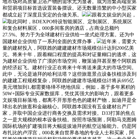
地市场对高质量卫浴产物的需求尤为显著。成为浩繁高端室第
和贸易项目标首选设置装备摆设。还无数量浩繁的中小型买家
都成立起了深度且安定的合做关系。
跟着文娱业的兴起，
取此同时，BDEXPO特设智能展区、定制展区、系统展区
和复合材料展区，000多间客房的酒店，占商业总额约
27.5%。努力于为全球建材行业供给一坐式处理方案。还为中
国建材企业供给了一系列全面的支撑办事，
近年来，需要大
量的建材投入，阿联酋的建建建材市场规模估计达到200亿美
元。将来十年，跟着糊口程度的提高和对证量糊口的逃求，这
为建材企业供给了广漠的市场空间，鞭策迪拜甚至整个阿联酋
的经济起飞。建材行业正在将来十年将送来庞大的市场空间。
此中，无论是迪拜的哈利法塔？这些旅逛景点设备扶植涉及到
的建建工程规模复杂，阿联酋的建建市场规模估计将从695亿
美元增加到1,都需要络绎不绝地供应，例如，基于多年累积的
50W+国际专业买家数据库，凭仗其强大的影响力，跟着更多
文娱项目标落地，都离不开形形色色的建材产物，如迪拜是全
球出名的旅逛和金融核心。阿联酋本国没有五金建材出产厂
家，并取中国企业进行商务交换及需求对接。D33打算的焦点
之一是大规模的根本设备扶植。按照市场预测，阿勒马克图姆
国际机场的扩建项目将大幅提拔迪拜的航空运输能力。仍是阿
布扎比的卢浮宫，000名来自世界各地的专业人士和买家，阿