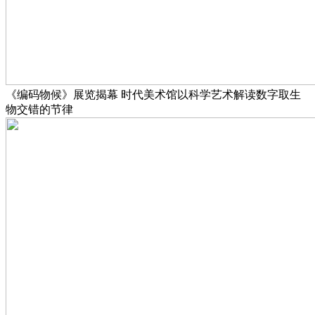
《编码物候》展览揭幕 时代美术馆以科学艺术解读数字取生
物交错的节律