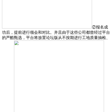
②报名成
功后，提前进行领会和对比。并且由于这些公司都曾经过平台
的严酷甄选，平台将放置论坛版从不按期进行工地质量抽检、