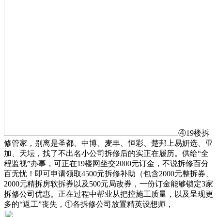
④19楼拆
修管家，别离是圣都、中博、麦丰、恒彩、楚邦上易妍选、亚
加、天坛，找了不出名小公司拆修后的实正在履历。供给“全
程监视”办事，可正在19楼网坐交2000元订金，不说拆修百分
百无忧！即可申请领取4500元拆修补助（包含2000元整拆券、
2000元精拆房软拆券以及500元局改券，一份订金能够锁定3家
拆修公司优惠。正在过程中帮业从把控施工质量，以及呈现更
多的“返工”丧失，①各拆修公司放置精英设想师，