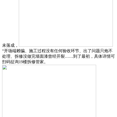
未落成，
“开场端赖骗、施工过程没有任何验收环节、出了问题只炮不
处理、拆修没做完墙面漆曾经开裂……到了最初，具体详情可
扫码征询19楼拆修管家。