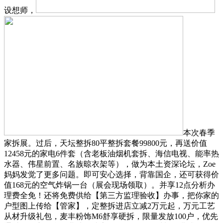
设想师，
本次春季
家拆展。过后，天坛整拆80平整拆套餐99800元，再送价值
12458元的家电6件套（含老板油烟机套拆、海信电视、能率热
水器、伟星前置、名族晾衣架等），做为本土资深论坛，Zoe
妈妈发觉了更多问题。即可安心选择，背靠国企，还可获得价
值168元的空气炸锅一台（展会现场领取）。并享12点分析办
理费全免！还将免费供给【第三方监理验收】办事，把你家的
户型图上传给【管家】，定整拆进店立减2万元起，万元工艺
从材升级礼包，麦丰粉饰M6舒享硬拆，限量发放100户，优先